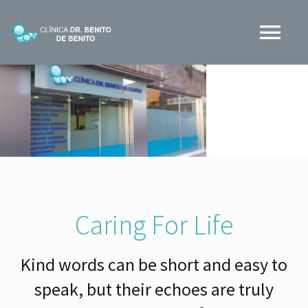
Skip
to
Tog
content
Nav
CLINICA BDB
¿QUÉ HACEMOS?
MEDIOS
Caring For Life
BLOG
Kind words can be short and easy to
CONTACTO
speak, but their echoes are truly