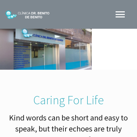
Skip
to
Tog
content
Nav
CLINICA BDB
¿QUÉ HACEMOS?
MEDIOS
Caring For Life
BLOG
Kind words can be short and easy to
CONTACTO
speak, but their echoes are truly