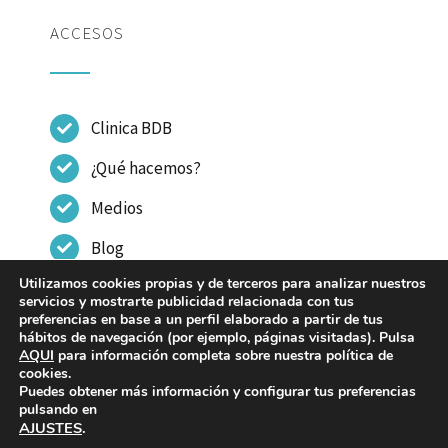
ACCESOS
Clinica BDB
¿Qué hacemos?
Medios
Blog
Utilizamos cookies propias y de terceros para analizar nuestros
Contactar
servicios y mostrarte publicidad relacionada con tus
preferencias en base a un perfil elaborado a partir de tus
hábitos de navegación (por ejemplo, páginas visitadas). Pulsa
AQUI
para información completa sobre nuestra política de
cookies.
Puedes obtener más información y configurar tus preferencias
© Copyright 2023 - 2026 | CLINICA DR BENITO DE
pulsando en
AJUSTES
.
BENITO |
Aviso legal
|
Política de Privacidad
|