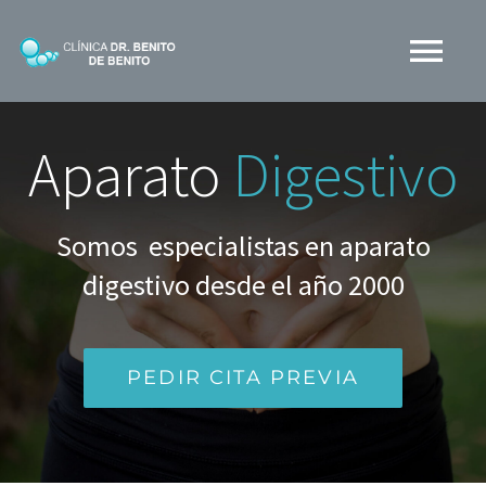
Skip
to
Tog
content
Nav
CLINICA BDB
Aparato
Digestivo
¿QUÉ HACEMOS?
Somos especialistas en aparato
digestivo desde el año 2000
MEDIOS
BLOG
PEDIR CITA PREVIA
CONTACTO