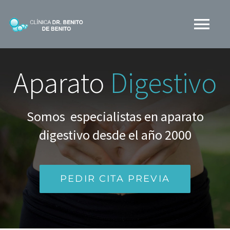
Skip
to
Tog
content
Nav
CLINICA BDB
Aparato
Digestivo
¿QUÉ HACEMOS?
Somos especialistas en aparato
digestivo desde el año 2000
MEDIOS
BLOG
PEDIR CITA PREVIA
CONTACTO