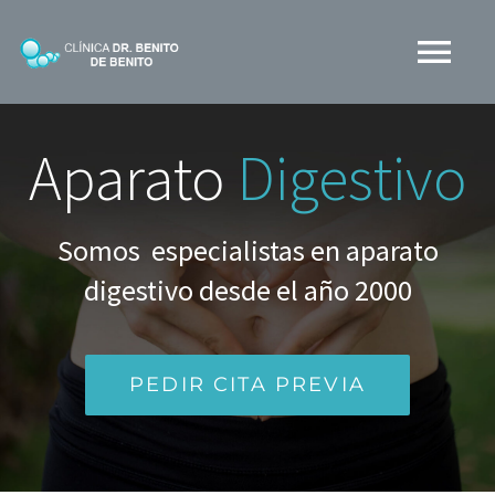
Skip
to
Tog
content
Nav
CLINICA BDB
Aparato
Digestivo
¿QUÉ HACEMOS?
Somos especialistas en aparato
digestivo desde el año 2000
MEDIOS
BLOG
PEDIR CITA PREVIA
CONTACTO