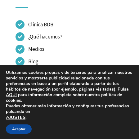
Clinica BDB
¿Qué hacemos?
Medios
Blog
Utilizamos cookies propias y de terceros para analizar nuestros
Contactar
servicios y mostrarte publicidad relacionada con tus
preferencias en base a un perfil elaborado a partir de tus
hábitos de navegación (por ejemplo, páginas visitadas). Pulsa
AQUI
para información completa sobre nuestra política de
cookies.
Puedes obtener más información y configurar tus preferencias
© Copyright 2023 - 2026 | CLINICA DR BENITO DE
pulsando en
AJUSTES
.
BENITO |
Aviso legal
|
Política de Privacidad
|
Política de cookies
|
CNERIS
-
Guiaconsumo
Aceptar