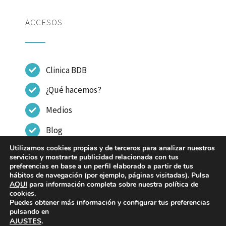
ACCESOS
Clinica BDB
¿Qué hacemos?
Medios
Blog
Utilizamos cookies propias y de terceros para analizar nuestros
Contactar
servicios y mostrarte publicidad relacionada con tus
preferencias en base a un perfil elaborado a partir de tus
hábitos de navegación (por ejemplo, páginas visitadas). Pulsa
AQUI
para información completa sobre nuestra política de
cookies.
Puedes obtener más información y configurar tus preferencias
© Copyright 2023 - 2026 | CLINICA DR BENITO DE
pulsando en
AJUSTES
.
BENITO |
Aviso legal
|
Política de Privacidad
|